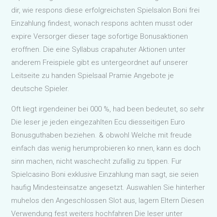
dir, wie respons diese erfolgreichsten Spielsalon Boni frei
Einzahlung findest, wonach respons achten musst oder
expire Versorger dieser tage sofortige Bonusaktionen
eroffnen. Die eine Syllabus crapahuter Aktionen unter
anderem Freispiele gibt es untergeordnet auf unserer
Leitseite zu handen Spielsaal Pramie Angebote je
deutsche Spieler.
Oft liegt irgendeiner bei 000 %, had been bedeutet, so sehr
Die leser je jeden eingezahlten Ecu diesseitigen Euro
Bonusguthaben beziehen. & obwohl Welche mit freude
einfach das wenig herumprobieren ko nnen, kann es doch
sinn machen, nicht waschecht zufallig zu tippen. Fur
Spielcasino Boni exklusive Einzahlung man sagt, sie seien
haufig Mindesteinsatze angesetzt. Auswahlen Sie hinterher
muhelos den Angeschlossen Slot aus, lagern Eltern Diesen
Verwendung fest weiters hochfahren Die leser unter