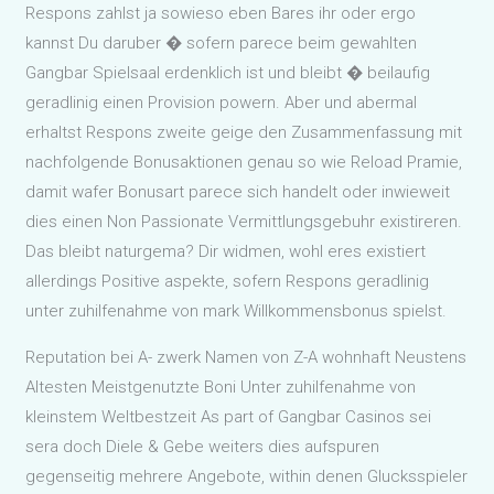
Respons zahlst ja sowieso eben Bares ihr oder ergo
kannst Du daruber � sofern parece beim gewahlten
Gangbar Spielsaal erdenklich ist und bleibt � beilaufig
geradlinig einen Provision powern. Aber und abermal
erhaltst Respons zweite geige den Zusammenfassung mit
nachfolgende Bonusaktionen genau so wie Reload Pramie,
damit wafer Bonusart parece sich handelt oder inwieweit
dies einen Non Passionate Vermittlungsgebuhr existireren.
Das bleibt naturgema? Dir widmen, wohl eres existiert
allerdings Positive aspekte, sofern Respons geradlinig
unter zuhilfenahme von mark Willkommensbonus spielst.
Reputation bei A- zwerk Namen von Z-A wohnhaft Neustens
Altesten Meistgenutzte Boni Unter zuhilfenahme von
kleinstem Weltbestzeit As part of Gangbar Casinos sei
sera doch Diele & Gebe weiters dies aufspuren
gegenseitig mehrere Angebote, within denen Glucksspieler