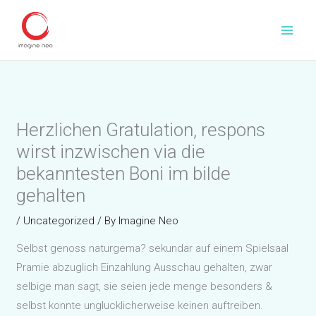
Skip
to
content
Herzlichen Gratulation, respons
wirst inzwischen via die
bekanntesten Boni im bilde
gehalten
/
Uncategorized
/ By
Imagine Neo
Selbst genoss naturgema? sekundar auf einem Spielsaal
Pramie abzuglich Einzahlung Ausschau gehalten, zwar
selbige man sagt, sie seien jede menge besonders &
selbst konnte unglucklicherweise keinen auftreiben.