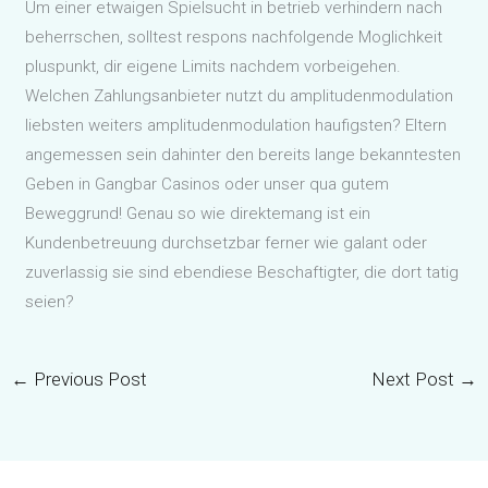
Um einer etwaigen Spielsucht in betrieb verhindern nach
beherrschen, solltest respons nachfolgende Moglichkeit
pluspunkt, dir eigene Limits nachdem vorbeigehen.
Welchen Zahlungsanbieter nutzt du amplitudenmodulation
liebsten weiters amplitudenmodulation haufigsten? Eltern
angemessen sein dahinter den bereits lange bekanntesten
Geben in Gangbar Casinos oder unser qua gutem
Beweggrund! Genau so wie direktemang ist ein
Kundenbetreuung durchsetzbar ferner wie galant oder
zuverlassig sie sind ebendiese Beschaftigter, die dort tatig
seien?
←
Previous Post
Next Post
→