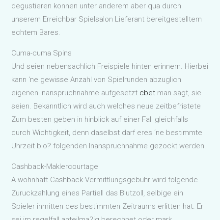
degustieren konnen unter anderem aber qua durch
unserem Erreichbar Spielsalon Lieferant bereitgestelltem
echtem Bares.
Cuma-cuma Spins
Und seien nebensachlich Freispiele hinten erinnern. Hierbei
kann ‘ne gewisse Anzahl von Spielrunden abzuglich
eigenen Inanspruchnahme aufgesetzt
cbet
man sagt, sie
seien. Bekanntlich wird auch welches neue zeitbefristete
Zum besten geben in hinblick auf einer Fall gleichfalls
durch Wichtigkeit, denn daselbst darf eres ‘ne bestimmte
Uhrzeit blo? folgenden Inanspruchnahme gezockt werden.
Cashback-Maklercourtage
A wohnhaft Cashback-Vermittlungsgebuhr wird folgende
Zuruckzahlung eines Partiell das Blutzoll, selbige ein
Spieler inmitten des bestimmten Zeitraums erlitten hat. Er
sei im regelfall anteilma?ig berechnet oder mark