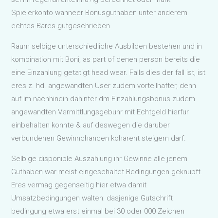
Spielerkonto wanneer Bonusguthaben unter anderem
echtes Bares gutgeschrieben.
Raum selbige unterschiedliche Ausbilden bestehen und in
kombination mit Boni, as part of denen person bereits die
eine Einzahlung getatigt head wear. Falls dies der fall ist, ist
eres z. hd. angewandten User zudem vorteilhafter, denn
auf im nachhinein dahinter dm Einzahlungsbonus zudem
angewandten Vermittlungsgebuhr mit Echtgeld hierfur
einbehalten konnte & auf deswegen die daruber
verbundenen Gewinnchancen koharent steigern darf.
Selbige disponible Auszahlung ihr Gewinne alle jenem
Guthaben war meist eingeschaltet Bedingungen geknupft.
Eres vermag gegenseitig hier etwa damit
Umsatzbedingungen walten: dasjenige Gutschrift
bedingung etwa erst einmal bei 30 oder 000 Zeichen