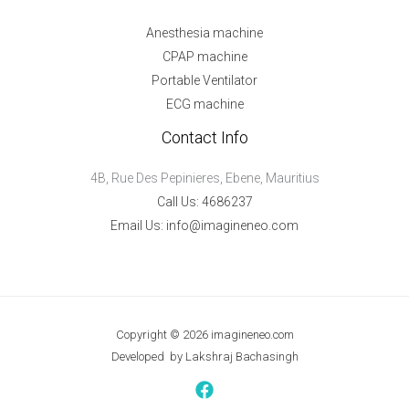
Anesthesia machine
CPAP machine
Portable Ventilator
ECG machine
Contact Info
4B, Rue Des Pepinieres, Ebene, Mauritius
Call Us: 4686237
Email Us: info@imagineneo.com
Copyright © 2026 imagineneo.com
Developed by Lakshraj Bachasingh