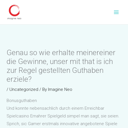
Skip
to
content
Genau so wie erhalte meinereiner
die Gewinne, unser mit that is ich
zur Regel gestellten Guthaben
erziele?
/
Uncategorized
/ By
Imagine Neo
Bonusguthaben
Und konnte nebensachlich durch einem Erreichbar
Spielcasino Ernahrer Spielgeld simpel man sagt, sie seien.
Sprich, sic Gamer erstmals innovative angebotene Spiele