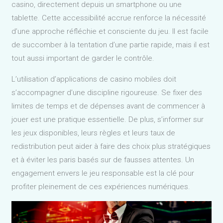
casino, directement depuis un smartphone ou une
tablette. Cette accessibilité accrue renforce la nécessité
d’une approche réfléchie et consciente du jeu. Il est facile
de succomber à la tentation d’une partie rapide, mais il est
tout aussi important de garder le contrôle.
L’utilisation d’applications de casino mobiles doit
s’accompagner d’une discipline rigoureuse. Se fixer des
limites de temps et de dépenses avant de commencer à
jouer est une pratique essentielle. De plus, s’informer sur
les jeux disponibles, leurs règles et leurs taux de
redistribution peut aider à faire des choix plus stratégiques
et à éviter les paris basés sur de fausses attentes. Un
engagement envers le jeu responsable est la clé pour
profiter pleinement de ces expériences numériques.