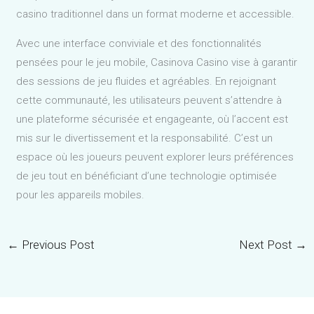
casino traditionnel dans un format moderne et accessible.
Avec une interface conviviale et des fonctionnalités
pensées pour le jeu mobile, Casinova Casino vise à garantir
des sessions de jeu fluides et agréables. En rejoignant
cette communauté, les utilisateurs peuvent s’attendre à
une plateforme sécurisée et engageante, où l’accent est
mis sur le divertissement et la responsabilité. C’est un
espace où les joueurs peuvent explorer leurs préférences
de jeu tout en bénéficiant d’une technologie optimisée
pour les appareils mobiles.
←
Previous Post
Next Post
→