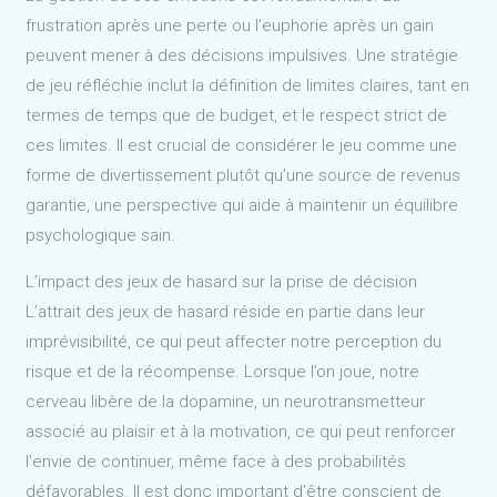
frustration après une perte ou l’euphorie après un gain
peuvent mener à des décisions impulsives. Une stratégie
de jeu réfléchie inclut la définition de limites claires, tant en
termes de temps que de budget, et le respect strict de
ces limites. Il est crucial de considérer le jeu comme une
forme de divertissement plutôt qu’une source de revenus
garantie, une perspective qui aide à maintenir un équilibre
psychologique sain.
L’impact des jeux de hasard sur la prise de décision
L’attrait des jeux de hasard réside en partie dans leur
imprévisibilité, ce qui peut affecter notre perception du
risque et de la récompense. Lorsque l’on joue, notre
cerveau libère de la dopamine, un neurotransmetteur
associé au plaisir et à la motivation, ce qui peut renforcer
l’envie de continuer, même face à des probabilités
défavorables. Il est donc important d’être conscient de