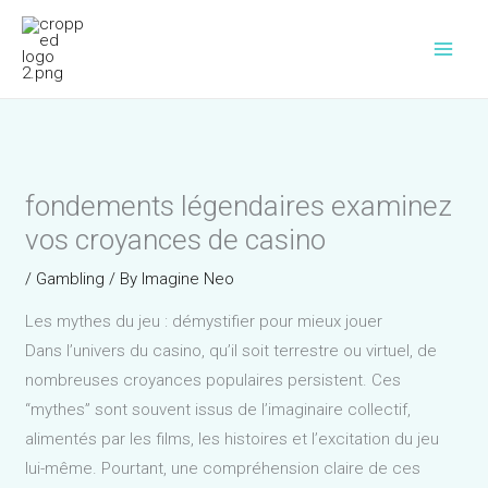
Skip
to
content
fondements légendaires examinez
vos croyances de casino
/
Gambling
/ By
Imagine Neo
Les mythes du jeu : démystifier pour mieux jouer
Dans l’univers du casino, qu’il soit terrestre ou virtuel, de
nombreuses croyances populaires persistent. Ces
“mythes” sont souvent issus de l’imaginaire collectif,
alimentés par les films, les histoires et l’excitation du jeu
lui-même. Pourtant, une compréhension claire de ces