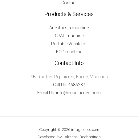
Contact
Products & Services
Anesthesia machine
CPAP machine
Portable Ventilator
ECG machine
Contact Info
4B, Rue Des Pepinieres, Ebene, Mauritius
Call Us: 4686237
Email Us: info@imagineneo.com
Copyright © 2026 imagineneo.com
Developed by Lakshraj Bachasingh