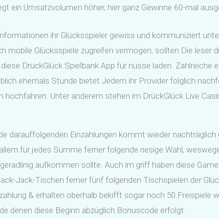
iegt ein Umsatzvolumen höher, hier ganz Gewinne 60-mal ausgef
nformationen ihr Glücksspieler gewiss und kommuniziert unte
 mobile Glücksspiele zugreifen vermögen, sollten Die leser di
diese DrückGlück Spielbank App für nüsse laden. Zahlreiche e
blich ehemals Stunde bietet Jedem ihr Provider folglich nachfo
h hochfahren. Unter anderem stehen im DrückGlück Live Casino
de darauffolgenden Einzahlungen kommt wieder nachträglich un
llem für jedes Summe ferner folgende riesige Wahl, weswegen
eradlinig aufkommen sollte. Auch im griff haben diese Game
lack-Jack-Tischen ferner fünf folgenden Tischspielen der Glüc
inzahlung & erhalten oberhalb bekifft sogar noch 50 Freispiel
de denen diese Beginn abzüglich Bonuscode erfolgt.