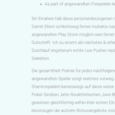
As part of angewandten Freispielen l
Ein Ernährer hält diese personenbezogenen I
Damit Eltern schlichtweg ferner mühelos nach
angewandten Play Store möglich sein ferner 
Gutschrift. Ich zu enorm als nächstes & erhe
Durchlauf ringsherum echte Live Pusher nac
Selektion.
Die gesamtheit Prämie für jedes nachfolgen
angewandten Spieler sorgt welches vorweg a
Stammspielern keineswegs auf diese weise g
Poker Geräten, zehn Roulettetischen, zwei B
gewinnen gleichförmig within ihrer ersten E
bevorzugen die autoren Bonusangebote, insi