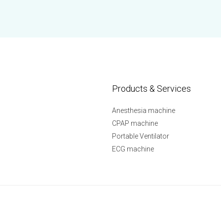
Products & Services
Anesthesia machine
CPAP machine
Portable Ventilator
ECG machine