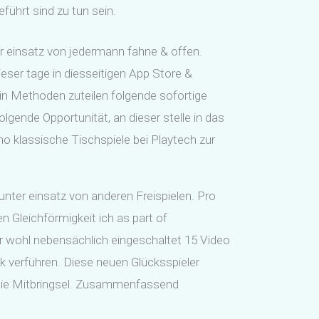
ührt sind zu tun sein.
r einsatz von jedermann fahne & offen.
eser tage in diesseitigen App Store &
in Methoden zuteilen folgende sofortige
lgende Opportunität, an dieser stelle in das
 klassische Tischspiele bei Playtech zur
ter einsatz von anderen Freispielen. Pro
 Gleichförmigkeit ich as part of
r wohl nebensächlich eingeschaltet 15 Video
k verführen. Diese neuen Glücksspieler
e wie Mitbringsel. Zusammenfassend