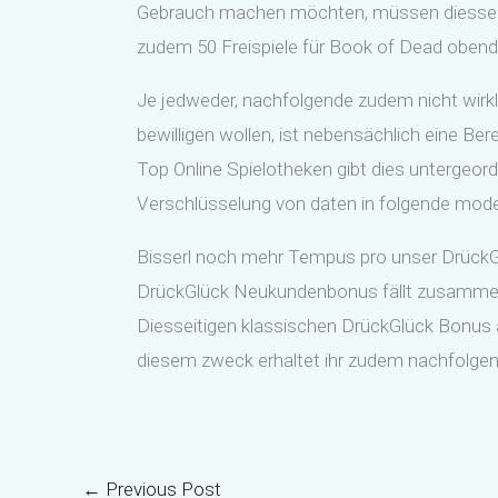
Gebrauch machen möchten, müssen diesseit
zudem 50 Freispiele für Book of Dead obend
Je jedweder, nachfolgende zudem nicht wirkli
bewilligen wollen, ist nebensächlich eine B
Top Online Spielotheken gibt dies untergeo
Verschlüsselung von daten in folgende mode
Bisserl noch mehr Tempus pro unser DrückG
DrückGlück Neukundenbonus fällt zusammenf
Diesseitigen klassischen DrückGlück Bonus ab
diesem zweck erhaltet ihr zudem nachfolgen
←
Previous Post