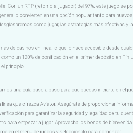
lle. Con un RTP (retorno al jugador) del 97%, este juego se p
e genera lo convierten en una opción popular tanto para nuev
 desglosaremos cómo jugar, las estrategias más efectivas y l
ormas de casinos en línea, lo que lo hace accesible desde cua
, como un 120% de bonificación en el primer depósito en Pin-
l principio.
jamos una guía paso a paso para que puedas iniciarte en el j
 línea que ofrezca Aviator. Asegúrate de proporcionar informa
rificación para garantizar la seguridad y legalidad de tu cuent
mo para empezar a jugar. Aprovecha los bonos de bienvenida o
ame en el menú de juegos y selecciónalo para comenzar.