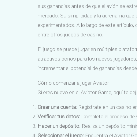
sus ganancias antes de que el avión se estre
mercado. Su simplicidad y la adrenalina qu
experimentados. A lo largo de este artículo,
entre otros juegos de casino.
El juego se puede jugar en múltiples plataf
atractivos bonos para los nuevos jugadores
incrementar el potencial de ganancias desde e
Cómo comenzar a jugar Aviator
Si eres nuevo en el Aviator Game, aquí te de
Crear una cuenta:
Regístrate en un casino en
Verificar tus datos:
Completa el proceso de ve
Hacer un depósito:
Realiza un depósito míni
Seleccionar el juego:
Encuentra el Aviator G