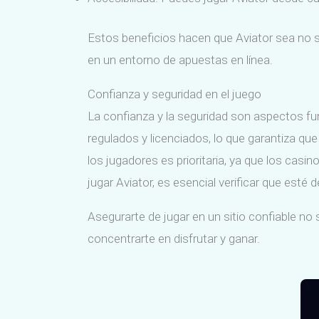
Estos beneficios hacen que Aviator sea no s
en un entorno de apuestas en línea.
Confianza y seguridad en el juego
La confianza y la seguridad son aspectos fun
regulados y licenciados, lo que garantiza qu
los jugadores es prioritaria, ya que los casi
jugar Aviator, es esencial verificar que esté
Asegurarte de jugar en un sitio confiable no
concentrarte en disfrutar y ganar.