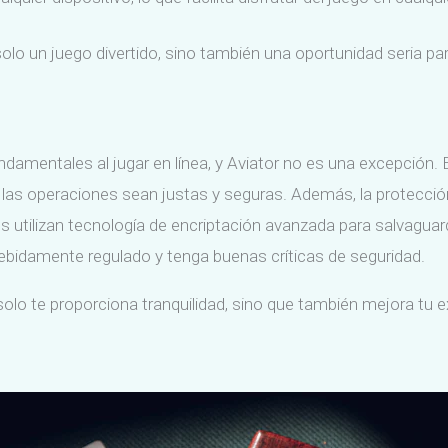
olo un juego divertido, sino también una oportunidad seria 
damentales al jugar en línea, y Aviator no es una excepción. 
e las operaciones sean justas y seguras. Además, la protecció
nos utilizan tecnología de encriptación avanzada para salvaguar
 debidamente regulado y tenga buenas críticas de seguridad.
 solo te proporciona tranquilidad, sino que también mejora tu 