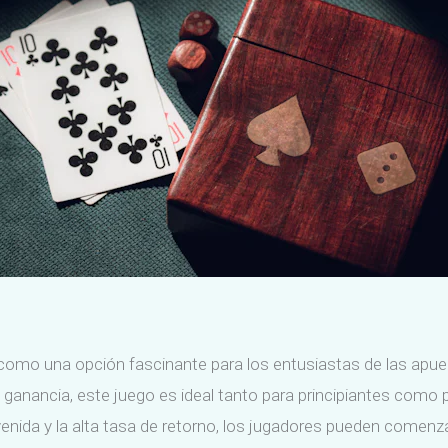
 como una opción fascinante para los entusiastas de las apue
de ganancia, este juego es ideal tanto para principiantes com
nida y la alta tasa de retorno, los jugadores pueden comenzar