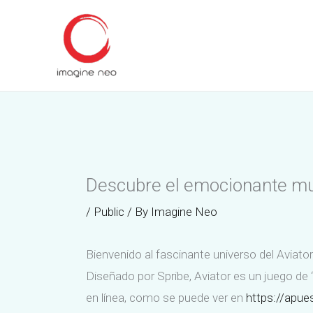
Skip
to
content
Descubre el emocionante mun
/
Public
/ By
Imagine Neo
Bienvenido al fascinante universo del Aviat
Diseñado por Spribe, Aviator es un juego de
en línea, como se puede ver en
https://apues