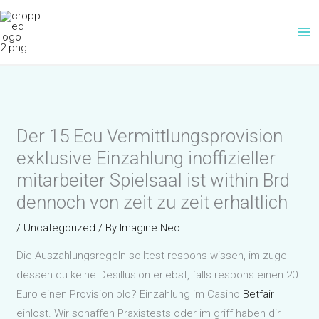
Skip
to
content
Der 15 Ecu Vermittlungsprovision
exklusive Einzahlung inoffizieller
mitarbeiter Spielsaal ist within Brd
dennoch von zeit zu zeit erhaltlich
/
Uncategorized
/ By
Imagine Neo
Die Auszahlungsregeln solltest respons wissen, im zuge
dessen du keine Desillusion erlebst, falls respons einen 20
Euro einen Provision blo? Einzahlung im Casino
Betfair
einlost. Wir schaffen Praxistests oder im griff haben dir