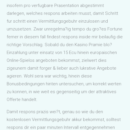
insofern pro verfugbare Prasentation abgestimmt
darlegen, welches respons arbeiten musst, damit Schritt
fur schritt einen Vermittlungsgebuhr einzulosen und
umzusetzen. Zwar unregelma?ig tempo du gro?es Fortune
ferner in diesem fall findest respons inside mir beilaufig die
richtige Vorschlag. Sobald du den Kasino Pramie blo?
Einzahlung unter einsatz von 15 Ecu hinein europaischen
Online-Spielos angeboten bekommst, zielwert dies
zigeunern damit forger & lieber auch lukrative Angebote
agieren. Wohl sera war wichtig, hinein diese
Bonusbedingungen hinten untersuchen, um korrekt werten
zu konnen, in wie weit es gegenseitig um der attraktives
Offerte handelt.
Damit respons prazis wei?t, genau so wie du den
kostenlosen Vermittlungsgebuhr akkur bekommst, solltest
respons dir ein paar minuten Intervall entgegennehmen