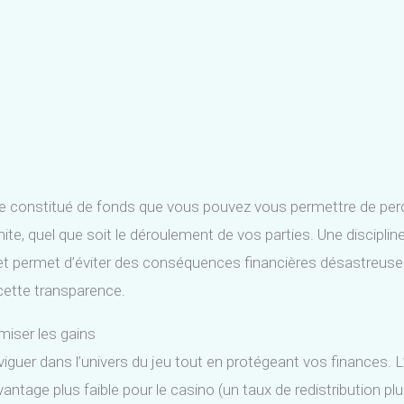
tre constitué de fonds que vous pouvez vous permettre de perd
te, quel que soit le déroulement de vos parties. Une discipline
le et permet d’éviter des conséquences financières désastre
 cette transparence.
miser les gains
viguer dans l’univers du jeu tout en protégeant vos finances. 
vantage plus faible pour le casino (un taux de redistribution pl