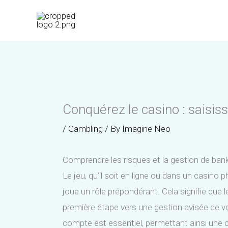
Skip
to
content
Conquérez le casino : saisisse
/
Gambling
/ By
Imagine Neo
Comprendre les risques et la gestion de bank
Le jeu, qu’il soit en ligne ou dans un casino
joue un rôle prépondérant. Cela signifie que 
première étape vers une gestion avisée de vot
compte est essentiel, permettant ainsi une co