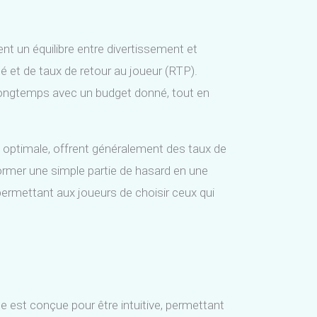
ent un équilibre entre divertissement et
é et de taux de retour au joueur (RTP).
 longtemps avec un budget donné, tout en
e optimale, offrent généralement des taux de
former une simple partie de hasard en une
permettant aux joueurs de choisir ceux qui
me est conçue pour être intuitive, permettant