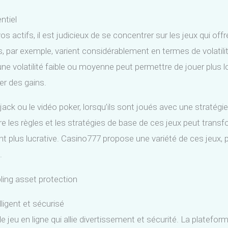
entiel
 actifs, il est judicieux de se concentrer sur les jeux qui offr
, par exemple, varient considérablement en termes de volatilit
ne volatilité faible ou moyenne peut permettre de jouer plus
er des gains.
ack ou le vidéo poker, lorsqu’ils sont joués avec une stratégi
e les règles et les stratégies de base de ces jeux peut trans
nt plus lucrative. Casino777 propose une variété de ces jeux, 
.
ligent et sécurisé
 jeu en ligne qui allie divertissement et sécurité. La platefor