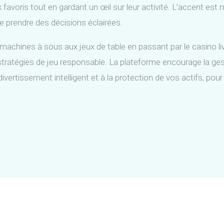
favoris tout en gardant un œil sur leur activité. L’accent est m
e prendre des décisions éclairées.
achines à sous aux jeux de table en passant par le casino l
tratégies de jeu responsable. La plateforme encourage la gest
ivertissement intelligent et à la protection de vos actifs, pou