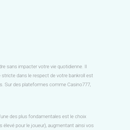
re sans impacter votre vie quotidienne. Il
 stricte dans le respect de votre bankroll est
uses. Sur des plateformes comme Casino777,
L’une des plus fondamentales est le choix
us élevé pour le joueur), augmentant ainsi vos