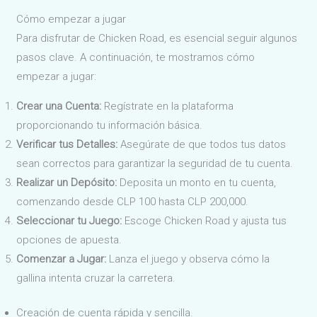
Cómo empezar a jugar
Para disfrutar de Chicken Road, es esencial seguir algunos
pasos clave. A continuación, te mostramos cómo
empezar a jugar:
Crear una Cuenta:
Regístrate en la plataforma
proporcionando tu información básica.
Verificar tus Detalles:
Asegúrate de que todos tus datos
sean correctos para garantizar la seguridad de tu cuenta.
Realizar un Depósito:
Deposita un monto en tu cuenta,
comenzando desde CLP 100 hasta CLP 200,000.
Seleccionar tu Juego:
Escoge Chicken Road y ajusta tus
opciones de apuesta.
Comenzar a Jugar:
Lanza el juego y observa cómo la
gallina intenta cruzar la carretera.
Creación de cuenta rápida y sencilla.