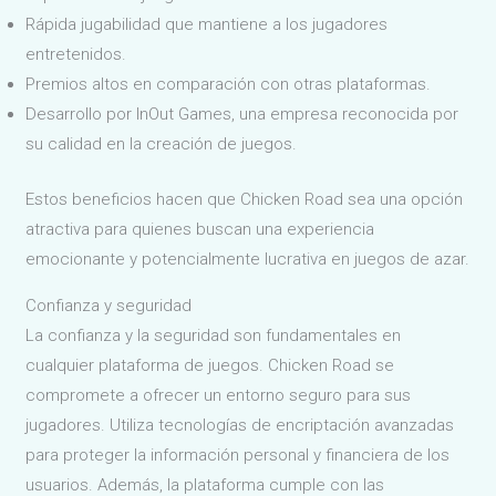
Rápida jugabilidad que mantiene a los jugadores
entretenidos.
Premios altos en comparación con otras plataformas.
Desarrollo por InOut Games, una empresa reconocida por
su calidad en la creación de juegos.
Estos beneficios hacen que Chicken Road sea una opción
atractiva para quienes buscan una experiencia
emocionante y potencialmente lucrativa en juegos de azar.
Confianza y seguridad
La confianza y la seguridad son fundamentales en
cualquier plataforma de juegos. Chicken Road se
compromete a ofrecer un entorno seguro para sus
jugadores. Utiliza tecnologías de encriptación avanzadas
para proteger la información personal y financiera de los
usuarios. Además, la plataforma cumple con las