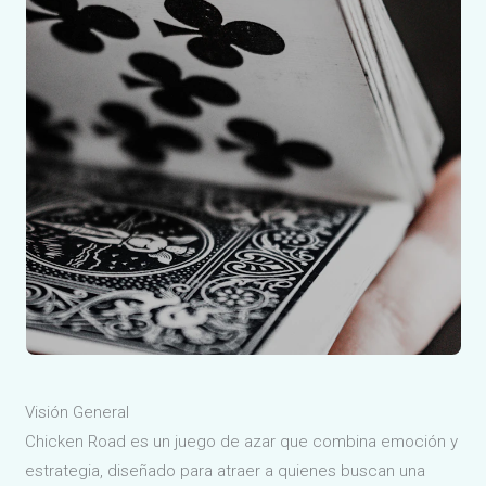
Visión General
Chicken Road es un juego de azar que combina emoción y
estrategia, diseñado para atraer a quienes buscan una