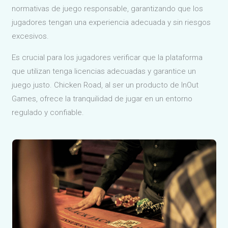
normativas de juego responsable, garantizando que los
jugadores tengan una experiencia adecuada y sin riesgos
excesivos.
Es crucial para los jugadores verificar que la plataforma
que utilizan tenga licencias adecuadas y garantice un
juego justo. Chicken Road, al ser un producto de InOut
Games, ofrece la tranquilidad de jugar en un entorno
regulado y confiable.