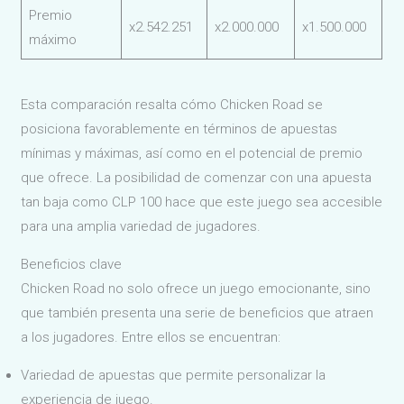
Premio
x2.542.251
x2.000.000
x1.500.000
máximo
Esta comparación resalta cómo Chicken Road se
posiciona favorablemente en términos de apuestas
mínimas y máximas, así como en el potencial de premio
que ofrece. La posibilidad de comenzar con una apuesta
tan baja como CLP 100 hace que este juego sea accesible
para una amplia variedad de jugadores.
Beneficios clave
Chicken Road no solo ofrece un juego emocionante, sino
que también presenta una serie de beneficios que atraen
a los jugadores. Entre ellos se encuentran:
Variedad de apuestas que permite personalizar la
experiencia de juego.