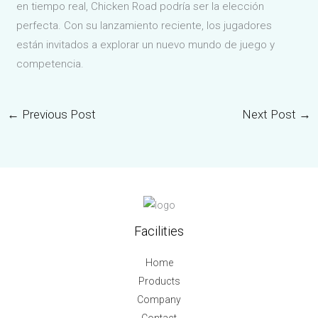
en tiempo real, Chicken Road podría ser la elección
perfecta. Con su lanzamiento reciente, los jugadores
están invitados a explorar un nuevo mundo de juego y
competencia.
←
Previous Post
Next Post
→
Facilities
Home
Products
Company