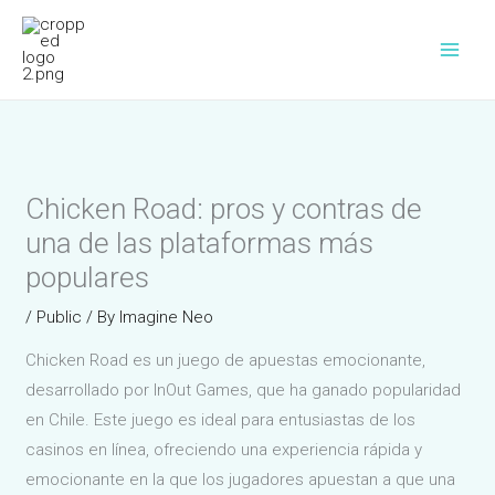
Skip
to
content
Chicken Road: pros y contras de
una de las plataformas más
populares
/
Public
/ By
Imagine Neo
Chicken Road es un juego de apuestas emocionante,
desarrollado por InOut Games, que ha ganado popularidad
en Chile. Este juego es ideal para entusiastas de los
casinos en línea, ofreciendo una experiencia rápida y
emocionante en la que los jugadores apuestan a que una