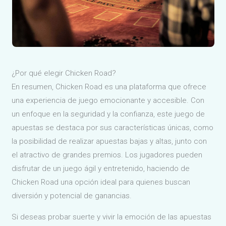
¿Por qué elegir Chicken Road?
En resumen, Chicken Road es una plataforma que ofrece
una experiencia de juego emocionante y accesible. Con
un enfoque en la seguridad y la confianza, este juego de
apuestas se destaca por sus características únicas, como
la posibilidad de realizar apuestas bajas y altas, junto con
el atractivo de grandes premios. Los jugadores pueden
disfrutar de un juego ágil y entretenido, haciendo de
Chicken Road una opción ideal para quienes buscan
diversión y potencial de ganancias.
Si deseas probar suerte y vivir la emoción de las apuestas