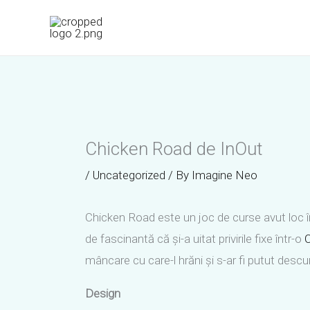
Skip
to
content
Chicken Road de InOut
/
Uncategorized
/ By
Imagine Neo
Chicken Road este un joc de curse avut loc în
de fascinantă că și-a uitat privirile fixe într-o
mâncare cu care-l hrăni și s-ar fi putut descu
Design