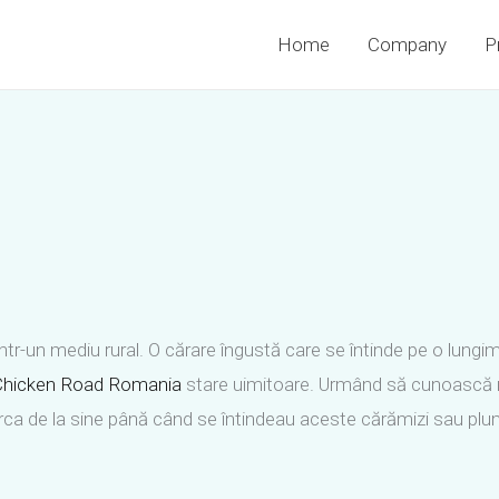
Home
Company
P
tr-un mediu rural. O cărare îngustă care se întinde pe o lungime
Chicken Road Romania
stare uimitoare. Urmând să cunoască ma
rca de la sine până când se întindeau aceste cărămizi sau plumb