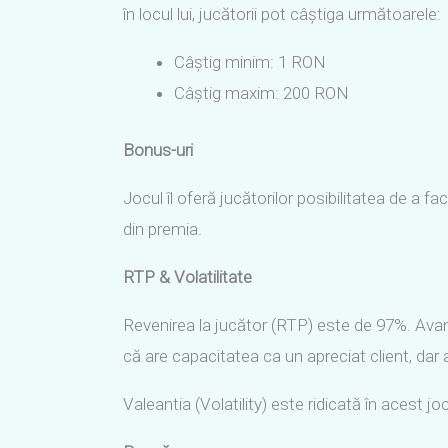
în locul lui, jucătorii pot câștiga următoarele:
Câștig minim: 1 RON
Câștig maxim: 200 RON
Bonus-uri
Jocul îl oferă jucătorilor posibilitatea de a 
din premia.
RTP & Volatilitate
Revenirea la jucător (RTP) este de 97%. Avans
că are capacitatea ca un apreciat client, dar 
Valeantia (Volatility) este ridicată în acest jo