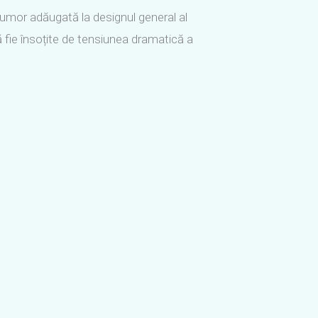
de umor adăugată la designul general al
ă fie însoțite de tensiunea dramatică a