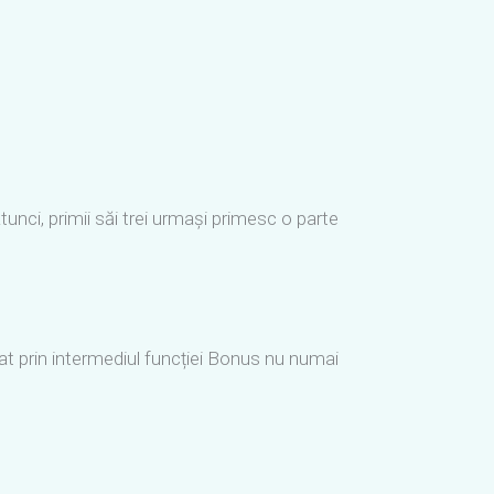
tunci, primii săi trei urmași primesc o parte
at prin intermediul funcției Bonus nu numai