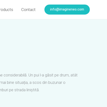
info@imagineneo.com
roducts
Contact
 considerabilă. Un pui l-a găsit pe drum, atât
i bine situația, a scos din buzunar o
uri pe strada liniștită.