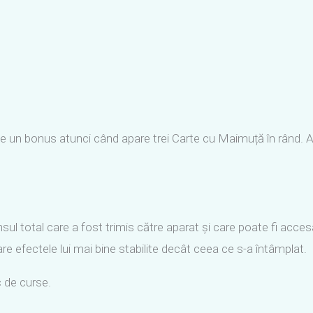
face un bonus atunci când apare trei Carte cu Maimuță în rând. A
ul total care a fost trimis către aparat și care poate fi acces
are efectele lui mai bine stabilite decât ceea ce s-a întâmplat.
c de curse.