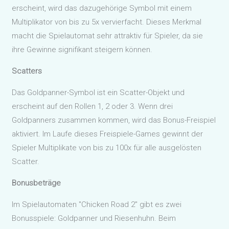
erscheint, wird das dazugehörige Symbol mit einem
Multiplikator von bis zu 5x vervierfacht. Dieses Merkmal
macht die Spielautomat sehr attraktiv für Spieler, da sie
ihre Gewinne signifikant steigern können.
Scatters
Das Goldpanner-Symbol ist ein Scatter-Objekt und
erscheint auf den Rollen 1, 2 oder 3. Wenn drei
Goldpanners zusammen kommen, wird das Bonus-Freispiel
aktiviert. Im Laufe dieses Freispiele-Games gewinnt der
Spieler Multiplikate von bis zu 100x für alle ausgelösten
Scatter.
Bonusbeträge
Im Spielautomaten "Chicken Road 2" gibt es zwei
Bonusspiele: Goldpanner und Riesenhuhn. Beim