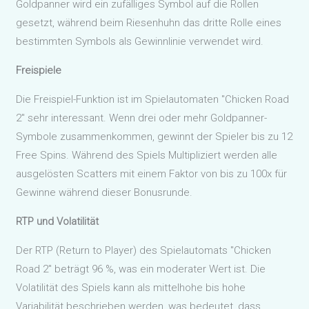
Goldpanner wird ein zufälliges Symbol auf die Rollen
gesetzt, während beim Riesenhuhn das dritte Rolle eines
bestimmten Symbols als Gewinnlinie verwendet wird.
Freispiele
Die Freispiel-Funktion ist im Spielautomaten "Chicken Road
2" sehr interessant. Wenn drei oder mehr Goldpanner-
Symbole zusammenkommen, gewinnt der Spieler bis zu 12
Free Spins. Während des Spiels Multipliziert werden alle
ausgelösten Scatters mit einem Faktor von bis zu 100x für
Gewinne während dieser Bonusrunde.
RTP und Volatilität
Der RTP (Return to Player) des Spielautomats "Chicken
Road 2" beträgt 96 %, was ein moderater Wert ist. Die
Volatilität des Spiels kann als mittelhohe bis hohe
Variabilität beschrieben werden, was bedeutet, dass