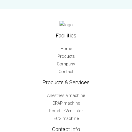
Facilities
Home
Products
Company
Contact
Products & Services
Anesthesia machine
CPAP machine
Portable Ventilator
ECG machine
Contact Info