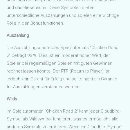
und das Riesenhuhn. Diese Symbolen bieten
unterschiedliche Auszahlungen und spielen eine wichtige
Rolle in den Bonusfunktionen.
Auszahlung
Die Auszahlungsquote des Spielautomats "Chicken Road
2" beträgt 96 %. Dies ist ein moderat hoher Wert, der
Spieler bei regelmäßigen Spielen mit guten Gewinnen
rechnet lassen könnte. Der RTP (Return to Player) ist
jedoch kein Garant für Erfolg und sollte nicht als Garantie
für Auszahlungen verstanden werden.
Wilds
Im Spielautomaten "Chicken Road 2" kann jeder Cloudbird-
Symbol als Wildsymbol fungieren, was es ermöglicht, alle
anderen Symbole zu ersetzen. Wenn ein Cloudbird-Symbol