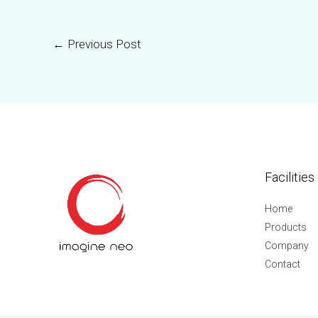
←
Previous Post
Facilities
Home
Products
Company
Contact