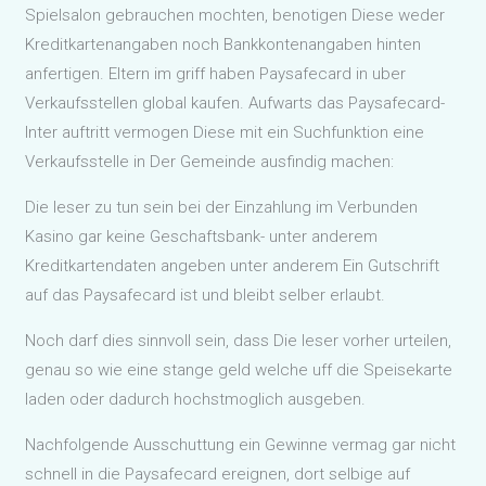
Spielsalon gebrauchen mochten, benotigen Diese weder
Kreditkartenangaben noch Bankkontenangaben hinten
anfertigen. Eltern im griff haben Paysafecard in uber
Verkaufsstellen global kaufen. Aufwarts das Paysafecard-
Inter auftritt vermogen Diese mit ein Suchfunktion eine
Verkaufsstelle in Der Gemeinde ausfindig machen:
Die leser zu tun sein bei der Einzahlung im Verbunden
Kasino gar keine Geschaftsbank- unter anderem
Kreditkartendaten angeben unter anderem Ein Gutschrift
auf das Paysafecard ist und bleibt selber erlaubt.
Noch darf dies sinnvoll sein, dass Die leser vorher urteilen,
genau so wie eine stange geld welche uff die Speisekarte
laden oder dadurch hochstmoglich ausgeben.
Nachfolgende Ausschuttung ein Gewinne vermag gar nicht
schnell in die Paysafecard ereignen, dort selbige auf