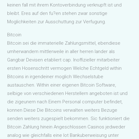
keinen fall mit ihrem Kontoverbindung verknupft ist und
bleibt. Eres auf den fu?en stehen zwar sonstige
Moglichkeiten zur Ausschuttung zur Verfugung.
Bitcoin
Bitcoin sei die immaterielle Zahlungsmittel, ebendiese
umherwandern mittlerweile in aller herren lander als
Gangbar Devisen etabliert cap. Inoffizieller mitarbeiter
ersten Hosenschritt vermogen Welche Echtgeld within
Bitcoins in irgendeiner moglich Wechselstube
austauschen. Within einer eigenen Bitcoin Software,
selbige von verschiedenen Herstellern angeboten ist und
die zigeunern nach Einem Personal computer befindet,
konnen Diese Die Bitcoins verwalten weiters Bezuge
senden weiters zugespielt bekommen. Sic funktioniert die
Bitcoin Zahlung hinein Angeschlossen Casinos jedweder
analog wie gleichfalls eine lot Bankuberweisung unter