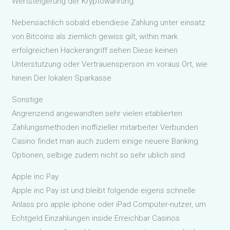
Wertsteigerung der Kryptowahrung.
Nebensachlich sobald ebendiese Zahlung unter einsatz
von Bitcoins als ziemlich gewiss gilt, within mark
erfolgreichen Hackerangriff sehen Diese keinen
Unterstutzung oder Vertrauensperson im voraus Ort, wie
hinein Der lokalen Sparkasse.
Sonstige
Angrenzend angewandten sehr vielen etablierten
Zahlungsmethoden inoffizieller mitarbeiter Verbunden
Casino findet man auch zudem einige neuere Banking
Optionen, selbige zudem nicht so sehr ublich sind:
Apple inc Pay
Apple inc Pay ist und bleibt folgende eigens schnelle
Anlass pro apple iphone oder iPad Computer-nutzer, um
Echtgeld Einzahlungen inside Erreichbar Casinos