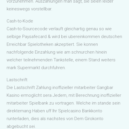
vorzunehmen. Auszahlungen man sagt, sie seien leider
keineswegs vorstellbar.
Cash-to-Kode
Cash-to-Sourcecode verlauft gleichartig genau so wie
selbige Paysafecard & wird bei ubereinkommen deutschen
Erreichbar Spielotheken akzeptiert. Sie konnen
nachfolgende Einzahlung wie am schnurchen hinein
welcher teilnehmenden Tankstelle, einem Stand weiters
mark Supermarkt durchfuhren.
Lastschrift
Die Lastschrift Zahlung inoffizieller mitarbeiter Gangbar
Kasino ermoglicht sera Jedem, mit Berechnung inoffizieller
mitarbeiter Spielbank zu vortragen. Welche im stande sein
direktemang Haben uff Ihr Spielcasino Bankkonto
runterladen, dies als nachstes von Dem Girokonto
abgebucht sei.