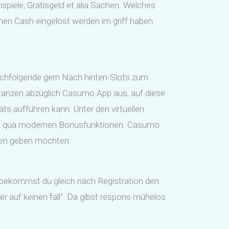
eispiele, Gratisgeld et alia Sachen. Welches
en Cash eingelöst werden im griff haben.
nachfolgende gern Nach hinten-Slots zum
anzen abzüglich Casumo App aus, auf diese
s aufführen kann. Unter den virtuellen
ots qua modernen Bonusfunktionen. Casumo
sten geben möchten.
, bekommst du gleich nach Registration den
er auf keinen fall“. Da gibst respons mühelos