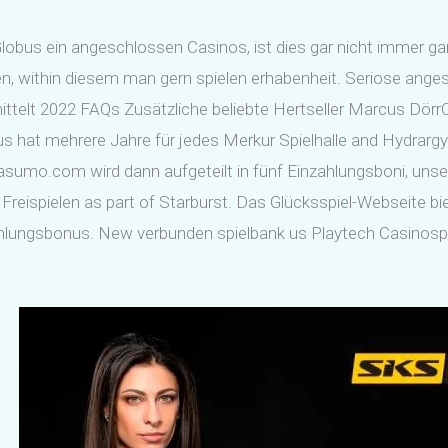
obus ein angeschlossen Casinos, ist dies gar nicht immer ga
en, within diesem man gern spielen erhabenheit. Seriose anges
rmittelt 2022 FAQs Zusätzliche beliebte Hertseller Marcus Dö
 mehrere Jahre für jedes Merkur Spielhalle and Hydrargyr
sumo.com wird dann aufgeteilt in fünf Einzahlungsboni, un
0 Freispielen as part of Starburst. Das Glücksspiel-Webseite
ahlungsbonus. New verbunden spielbank us Playtech Casinospie