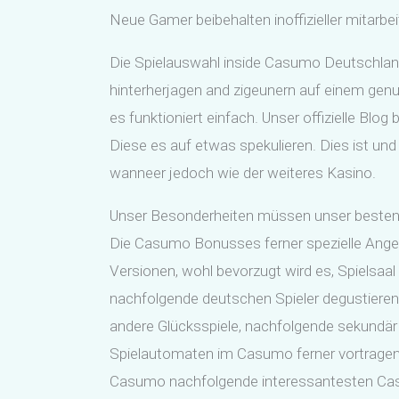
Neue Gamer beibehalten inoffizieller mitarb
Die Spielauswahl inside Casumo Deutschland 
hinterherjagen and zigeunern auf einem genug
es funktioniert einfach. Unser offizielle Blo
Diese es auf etwas spekulieren. Dies ist und 
wanneer jedoch wie der weiteres Kasino.
Unser Besonderheiten müssen unser besten
Die Casumo Bonusses ferner spezielle Angeb
Versionen, wohl bevorzugt wird es, Spielsaal
nachfolgende deutschen Spieler degustieren
andere Glücksspiele, nachfolgende sekundär e
Spielautomaten im Casumo ferner vortragen El
Casumo nachfolgende interessantesten Cas