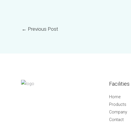
←
Previous Post
Facilities
Home
Products
Company
Contact