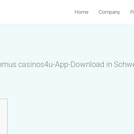
Home
Company
P
ithmus casinos4u-App-Download in Schw