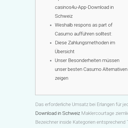
casinos4u-App-Download in
Schweiz
Weshalb respons as part of
Casumo aufführen solltest:
Diese Zahlungsmethoden im
Übersicht
Unser Besonderheiten müssen
unser besten Casumo Alternativen
zeigen
Das erforderliche Umsatz bei Erlangen für j
Download in Schweiz
Maklercourtage ziemlic
Bezeichner inside Kategorien entsprechend 