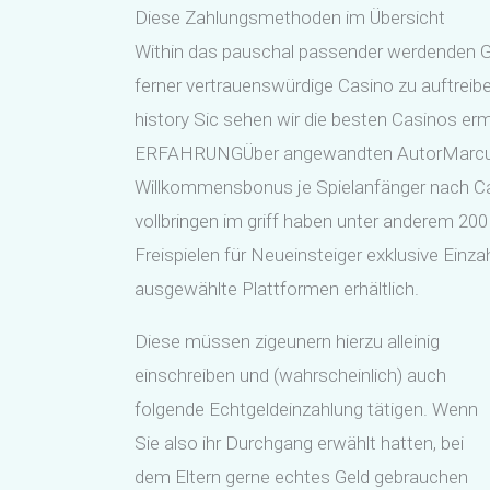
Diese Zahlungsmethoden im Übersicht
Within das pauschal passender werdenden Gl
ferner vertrauenswürdige Casino zu auftreib
history Sic sehen wir die besten Casinos e
ERFAHRUNGÜber angewandten AutorMarcus hat
Willkommensbonus je Spielanfänger nach Ca
vollbringen im griff haben unter anderem 20
Freispielen für Neueinsteiger exklusive Einz
ausgewählte Plattformen erhältlich.
Diese müssen zigeunern hierzu alleinig
einschreiben und (wahrscheinlich) auch
folgende Echtgeldeinzahlung tätigen. Wenn
Sie also ihr Durchgang erwählt hatten, bei
dem Eltern gerne echtes Geld gebrauchen