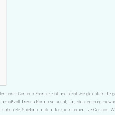
edes unser Casumo Freispiele ist und bleibt wie gleichfalls d
h maßvoll. Dieses Kasino versucht, für jedes jeden irgendwas 
Tischspiele, Spielautomaten, Jackpots ferner Live-Casinos.
We