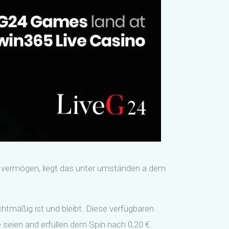
en vermögen, liegt das unter umständen a dem
htmäßig ist und bleibt. Diese verfügbaren
seien and erfüllen dem Spin nach 0,20 €.