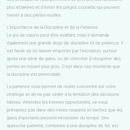
plus éclairées et d’éviter les pièges courants qui peuvent
mener à des pertes inutiles.
L’Importance de la Discipline et de la Patience
Le jeu de casino peut être exaltant, mais il demande
également une grande dose de discipline et de patience. Il
est facile de se laisser emporter par l’excitation, surtout
après une série de gains, ou de chercher à récupérer des
pertes en misant plus gros. C’est dans ces moments que
la discipline est primordiale.
La patience vous permet de rester concentré sur votre
stratégie et de ne pas céder à la tentation des décisions
hâtives. Attendez les bonnes opportunités, ne vous
précipitez pas dans des mises risquées et sachez que les
gains importants peuvent nécessiter du temps. Une
approche patiente, combinée à une discipline de fer, est