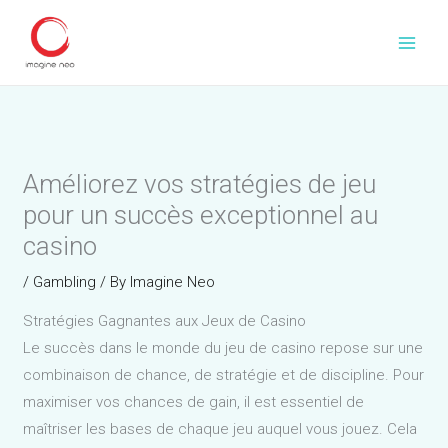
Skip
to
content
Améliorez vos stratégies de jeu
pour un succès exceptionnel au
casino
/
Gambling
/ By
Imagine Neo
Stratégies Gagnantes aux Jeux de Casino
Le succès dans le monde du jeu de casino repose sur une
combinaison de chance, de stratégie et de discipline. Pour
maximiser vos chances de gain, il est essentiel de
maîtriser les bases de chaque jeu auquel vous jouez. Cela