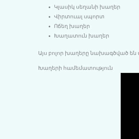
Կլասիկ սեղանի խաղեր
Վիրտուալ սպորտ
Ոճեղ խաղեր
Խաղատուն խաղեր
Այս բոլոր խաղերը նախագծված են 
Խաղերի համեմատություն