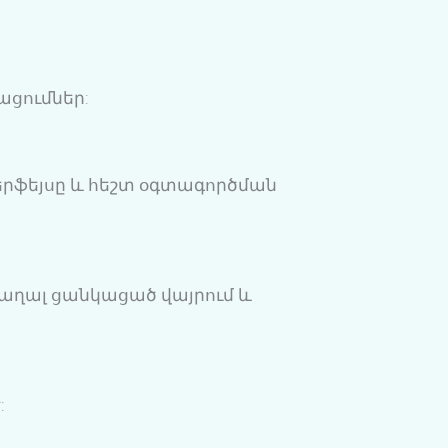
ցումներ:
երֆեյսը և հեշտ օգտագործման
խաղալ ցանկացած վայրում և
: