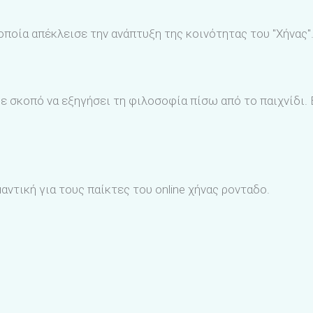
 οποία απέκλεισε την ανάπτυξη της κοινότητας του "Χήνας"
με σκοπό να εξηγήσει τη φιλοσοφία πίσω από το παιχνίδι. 
αντική για τους παίκτες του online χήνας ρονταδο.