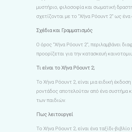
μυστήριο, φιλοσοφία και σωματική δραστη
σχετίζονται με το "Χήνα Ρόουντ 2" ως ένα
Σχέδια και Γραμματισμός
Ο όρος "Χήνα Ρόουντ 2", περιλαμβάνει δι
προορίζεται για την κατασκευή καινοτομι
Τι είναι το Χήνα Ρόουντ 2;
Το Χήνα Ρόουντ 2, είναι μια ειδική έκδοση
ροντάδος αποτελούταν από ένα συστήμα κι
των παιδιών.
Πως λειτουργεί
Το Χήνα Ρόουντ 2, είναι ένα ταξίδι-βιβλί