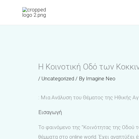
Skip
to
content
Η Κοινοτική Οδό των Κοκκ
/
Uncategorized
/ By
Imagine Neo
: Μια Ανάλυση του Θέματος της Ηθικής Α
Εισαγωγή
Το φαινόμενο της "Κοινότητας της Οδού τ
θέμματα στο online world. Έχει αναπτύξει 