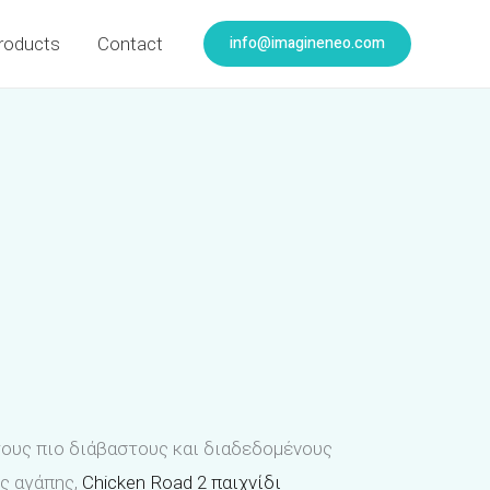
info@imagineneo.com
roducts
Contact
 τους πιο διάβαστους και διαδεδομένους
ής αγάπης,
Chicken Road 2 παιχνίδι