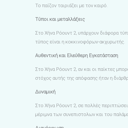
Το παίζον ταιριάζει με τον καιρό.
Τύποι και μεταλλάξεις
Στο Χήνα Ρόουντ 2, υπάρχουν διάφορα τύπ
τύπος είναι η κοκκινοφόρων-ακχυρωτής.
Αυθεντική και Ελεύθερη Εγκατάσταση
Στο Χήνα Ρόουντ 2, αν και οι παίκτες μπο
στόχος αυτής της απόφασης ήταν η διάρθ
Δυναμική
Στο Χήνα Ρόουντ 2, σε πολλές περιπτώσεις
μέριμνα των συνεπιστολων και του παλάμ